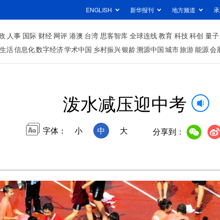
ENGLISH
新华报刊
地方频道
承
政
人事
国际
财经
网评
港澳
台湾
思客智库
全球连线
教育
科技
科创
量子
生活
信息化
数字经济
学术中国
乡村振兴
银龄
溯源中国
城市
旅游
能源
会
泼水减压迎中考
字体：
小
中
大
分享到：