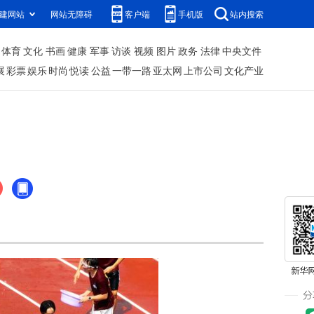
建网站
网站无障碍
客户端
手机版
站内搜索
体育
文化
书画
健康
军事
访谈
视频
图片
政务
法律
中央文件
展
彩票
娱乐
时尚
悦读
公益
一带一路
亚太网
上市公司
文化产业