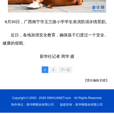
科技
科普
体育
文化
健康
军事
访谈
视频
6月30日，广西南宁市玉兰路小学学生表演防溺水情景剧。
图片
中央文件
金融
汽车
近日，各地加强安全教育，确保孩子们度过一个安全、
食品
人居
信息化
乡村振兴
健康的假期。
溯源中国
城市
旅游
能源
新华社记者 周华 摄
会展
彩票
娱乐
时尚
1
2
下一页
悦读
公益
书画
一带一路
【责任编辑:刘君】
亚太网
上市公司
文化产业
Copyright © 2000 - 2026 XINHUANET.com All Rights Reserved.
地方频道
制作单位：新华网股份有限公司 版权所有：新华网股份有限公司
北京
天津
河北
山西