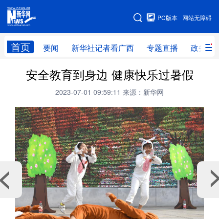
广西频道
PC版本
网站无障碍
网站地图
首页
要闻
新华社记者看广西
专题直播
政务信
广西频道
安全教育到身边 健康快乐过暑假
2023-07-01 09:59:11
来源：新华网
要闻
新华社记者
专题直播
政务信息
图片新闻
壮美广西
新华网导航
学习进行时
高层
时政
人事
国际
财经
网评
港澳
台湾
思客智库
全球连线
教育