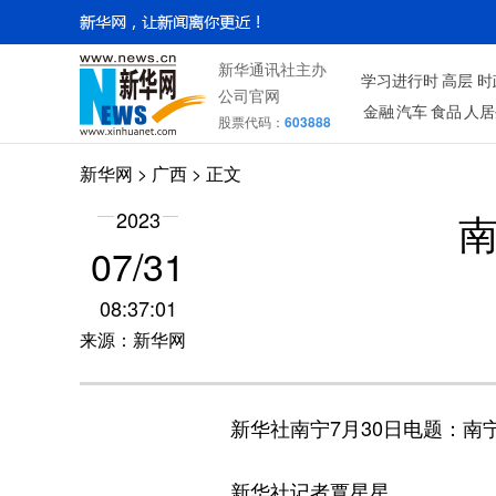
新华通讯社主办
学习进行时
高层
时
公司官网
金融
汽车
食品
人居
股票代码：
603888
新华网
>
广西
> 正文
2023
07/31
08:37:01
来源：新华网
新华社南宁7月30日电
题：南
新华社记者覃星星