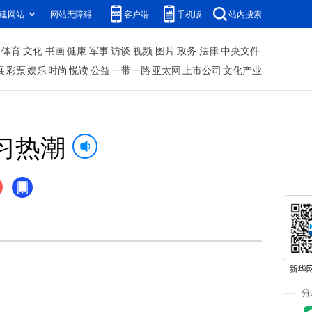
建网站
网站无障碍
客户端
手机版
站内搜索
体育
文化
书画
健康
军事
访谈
视频
图片
政务
法律
中央文件
展
彩票
娱乐
时尚
悦读
公益
一带一路
亚太网
上市公司
文化产业
习热潮