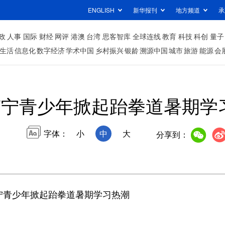
ENGLISH
新华报刊
地方频道
承
政
人事
国际
财经
网评
港澳
台湾
思客智库
全球连线
教育
科技
科创
量子
生活
信息化
数字经济
学术中国
乡村振兴
银龄
溯源中国
城市
旅游
能源
会
南宁青少年掀起跆拳道暑期学
字体：
小
中
大
分享到：
宁青少年掀起跆拳道暑期学习热潮