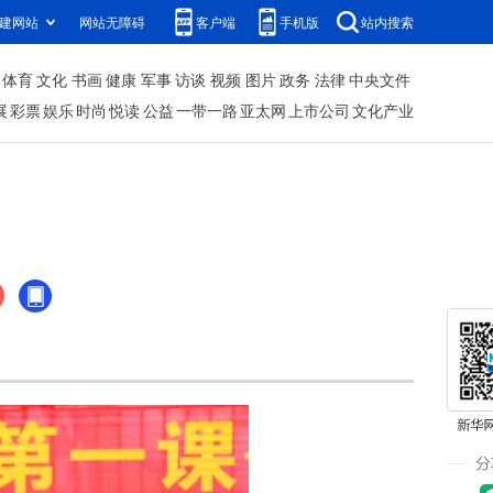
建网站
网站无障碍
客户端
手机版
站内搜索
体育
文化
书画
健康
军事
访谈
视频
图片
政务
法律
中央文件
展
彩票
娱乐
时尚
悦读
公益
一带一路
亚太网
上市公司
文化产业