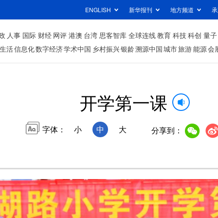
ENGLISH
新华报刊
地方频道
承
政
人事
国际
财经
网评
港澳
台湾
思客智库
全球连线
教育
科技
科创
量子
生活
信息化
数字经济
学术中国
乡村振兴
银龄
溯源中国
城市
旅游
能源
会
开学第一课
字体：
小
中
大
分享到：