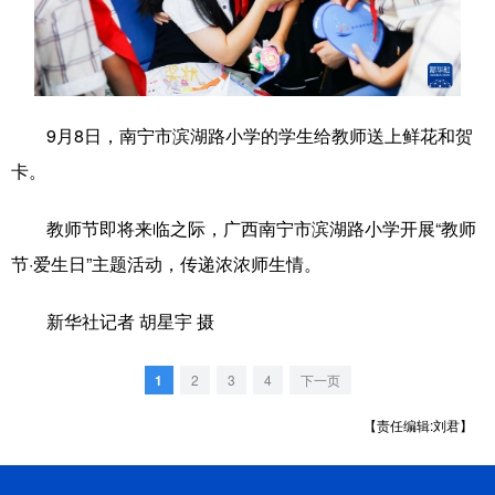
科技
科普
体育
文化
健康
军事
访谈
视频
图片
中央文件
金融
汽车
9月8日，南宁市滨湖路小学的学生给教师送上鲜花和贺
卡。
食品
人居
信息化
乡村振兴
溯源中国
城市
旅游
能源
教师节即将来临之际，广西南宁市滨湖路小学开展“教师
节·爱生日”主题活动，传递浓浓师生情。
会展
彩票
娱乐
时尚
悦读
公益
书画
一带一路
新华社记者 胡星宇 摄
亚太网
上市公司
文化产业
1
2
3
4
下一页
【责任编辑:刘君】
地方频道
北京
天津
河北
山西