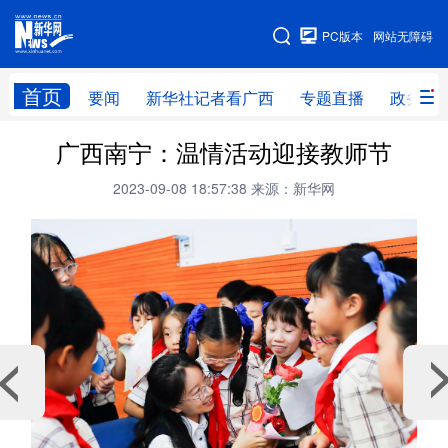
广西频道
PC版本
网站无障碍
网站地图
首页
要闻
新华社记者看广西
专题直播
政务信
广西频道
广西南宁：温情活动迎接教师节
2023-09-08 18:57:38
来源：新华网
要闻
新华社记者
专题直播
政务信息
图片新闻
壮美广西
新华网导航
学习进行时
高层
时政
人事
国际
财经
网评
港澳
台湾
思客智库
全球连线
教育