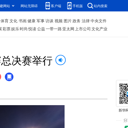
建网站
网站无障碍
客户端
手机版
站内搜索
体育
文化
书画
健康
军事
访谈
视频
图片
政务
法律
中央文件
展
彩票
娱乐
时尚
悦读
公益
一带一路
亚太网
上市公司
文化产业
赛总决赛举行