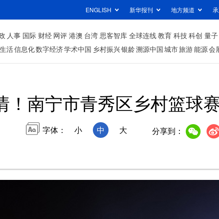
ENGLISH
新华报刊
地方频道
承
政
人事
国际
财经
网评
港澳
台湾
思客智库
全球连线
教育
科技
科创
量子
生活
信息化
数字经济
学术中国
乡村振兴
银龄
溯源中国
城市
旅游
能源
会
情！南宁市青秀区乡村篮球
字体：
小
中
大
分享到：