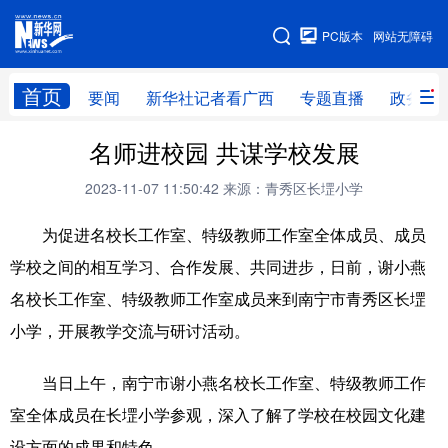
广西频道
PC版本
网站无障碍
网站地图
首页
要闻
新华社记者看广西
专题直播
政务信
广西频道
名师进校园 共谋学校发展
2023-11-07 11:50:42
来源：青秀区长堽小学
要闻
新华社记者
专题直播
政务信息
为促进名校长工作室、特级教师工作室全体成员、成员
图片新闻
壮美广西
学校之间的相互学习、合作发展、共同进步，日前，谢小燕
名校长工作室、特级教师工作室成员来到南宁市青秀区长堽
新华网导航
小学，开展教学交流与研讨活动。
学习进行时
高层
时政
人事
当日上午，南宁市谢小燕名校长工作室、特级教师工作
国际
财经
网评
港澳
室全体成员在长堽小学参观，深入了解了学校在校园文化建
台湾
思客智库
全球连线
教育
设方面的成果和特色。