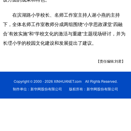
科技
科普
体育
文化
在滨湖路小学校长、名师工作室主持人谢小燕的主持
健康
军事
访谈
视频
下，全体名师工作室教师分成两组围绕“小学思政课堂‘四融
合’有效实施”和“学校文化的激活与重建”主题现场研讨，并为
图片
中央文件
金融
汽车
长堽小学的校园文化建设和发展提出了建议。
食品
人居
信息化
乡村振兴
溯源中国
城市
旅游
能源
【责任编辑:刘君】
会展
彩票
娱乐
时尚
Copyright © 2000 - 2026 XINHUANET.com All Rights Reserved.
悦读
公益
书画
一带一路
制作单位：新华网股份有限公司 版权所有：新华网股份有限公司
亚太网
上市公司
文化产业
地方频道
北京
天津
河北
山西