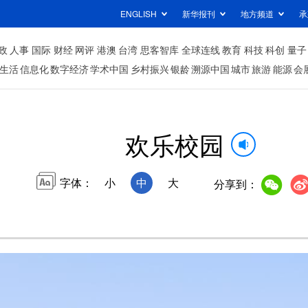
ENGLISH
新华报刊
地方频道
承
政
人事
国际
财经
网评
港澳
台湾
思客智库
全球连线
教育
科技
科创
量子
生活
信息化
数字经济
学术中国
乡村振兴
银龄
溯源中国
城市
旅游
能源
会
欢乐校园
字体：
小
中
大
分享到：