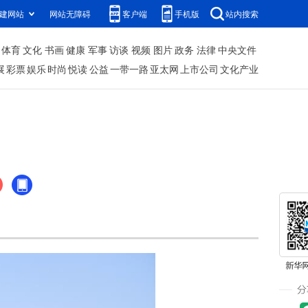
建网站
网站无障碍
客户端
手机版
站内搜索
体育
文化
书画
健康
军事
访谈
视频
图片
政务
法律
中央文件
展
彩票
娱乐
时尚
悦读
公益
一带一路
亚太网
上市公司
文化产业