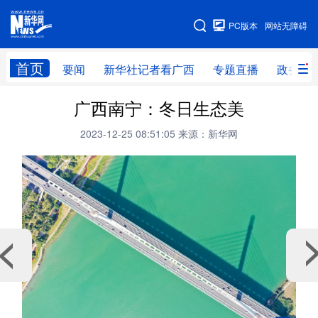
广西频道
PC版本
网站无障碍
网站地图
首页
要闻
新华社记者看广西
专题直播
政务信
广西频道
广西南宁：冬日生态美
2023-12-25 08:51:05
来源：新华网
要闻
新华社记者
专题直播
政务信息
图片新闻
壮美广西
新华网导航
学习进行时
高层
时政
人事
国际
财经
网评
港澳
台湾
思客智库
全球连线
教育