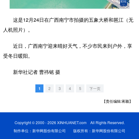
科技
科普
体育
文化
这是12月24日在广西南宁市拍摄的五象大桥和邕江（无
健康
军事
访谈
视频
人机照片）。
图片
中央文件
金融
汽车
近日，广西南宁迎来晴好天气，不少市民来到户外，享
食品
人居
信息化
乡村振兴
受冬日暖阳。
溯源中国
城市
旅游
能源
新华社记者 曹祎铭 摄
会展
彩票
娱乐
时尚
悦读
公益
书画
一带一路
1
2
3
4
5
下一页
【责任编辑:蒋颖】
亚太网
上市公司
文化产业
Copyright © 2000 - 2026 XINHUANET.com All Rights Reserved.
地方频道
制作单位：新华网股份有限公司 版权所有：新华网股份有限公司
北京
天津
河北
山西