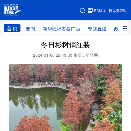
广西频道
PC版本
网站无障碍
网站地图
首页
要闻
新华社记者看广西
专题直播
政务信
广西频道
冬日杉树俏红装
2024-01-06 22:49:30
来源：新华网
要闻
新华社记者
专题直播
政务信息
图片新闻
壮美广西
新华网导航
学习进行时
高层
时政
人事
国际
财经
网评
港澳
台湾
思客智库
全球连线
教育