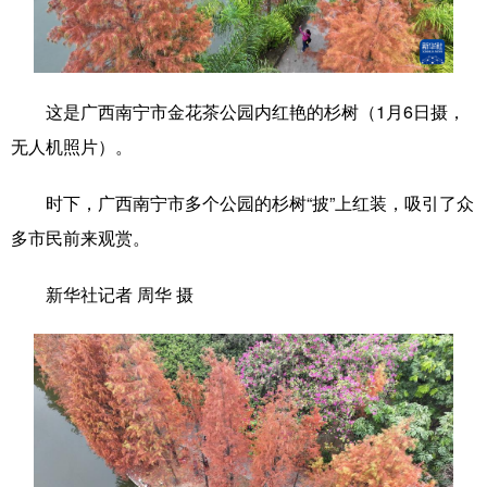
科技
科普
体育
文化
健康
军事
访谈
视频
这是广西南宁市金花茶公园内红艳的杉树（1月6日摄，
图片
中央文件
金融
汽车
无人机照片）。
食品
人居
信息化
乡村振兴
时下，广西南宁市多个公园的杉树“披”上红装，吸引了众
溯源中国
城市
旅游
能源
多市民前来观赏。
会展
彩票
娱乐
时尚
新华社记者 周华 摄
悦读
公益
书画
一带一路
亚太网
上市公司
文化产业
地方频道
北京
天津
河北
山西