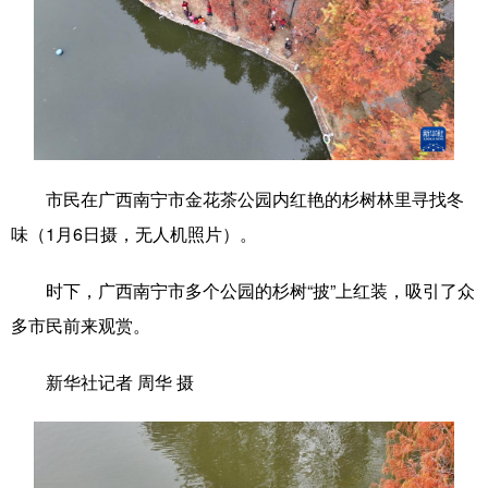
辽宁
吉林
上海
江苏
浙江
安徽
福建
江西
山东
河南
湖北
湖南
广东
广西
海南
重庆
市民在广西南宁市金花茶公园内红艳的杉树林里寻找冬
四川
贵州
云南
西藏
味（1月6日摄，无人机照片）。
陕西
甘肃
青海
宁夏
时下，广西南宁市多个公园的杉树“披”上红装，吸引了众
新疆
内蒙古
黑龙江
多市民前来观赏。
新华社记者 周华 摄
多语种频道
English
Español
Français
عربى