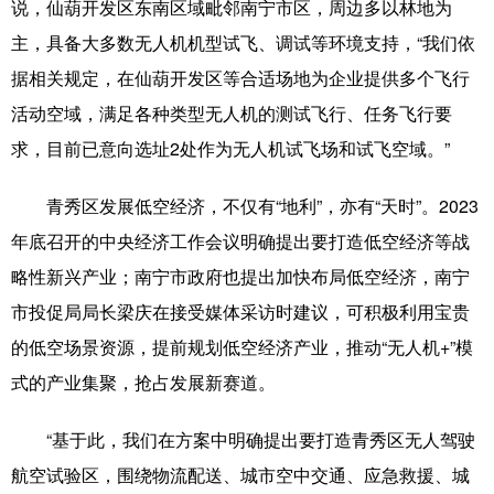
说，仙葫开发区东南区域毗邻南宁市区，周边多以林地为
主，具备大多数无人机机型试飞、调试等环境支持，“我们依
辽宁
吉林
上海
江苏
据相关规定，在仙葫开发区等合适场地为企业提供多个飞行
浙江
安徽
福建
江西
活动空域，满足各种类型无人机的测试飞行、任务飞行要
山东
河南
湖北
湖南
求，目前已意向选址2处作为无人机试飞场和试飞空域。”
广东
广西
海南
重庆
青秀区发展低空经济，不仅有“地利”，亦有“天时”。2023
四川
贵州
云南
西藏
年底召开的中央经济工作会议明确提出要打造低空经济等战
略性新兴产业；南宁市政府也提出加快布局低空经济，南宁
陕西
甘肃
青海
宁夏
市投促局局长梁庆在接受媒体采访时建议，可积极利用宝贵
新疆
内蒙古
黑龙江
的低空场景资源，提前规划低空经济产业，推动“无人机+”模
式的产业集聚，抢占发展新赛道。
多语种频道
“基于此，我们在方案中明确提出要打造青秀区无人驾驶
English
Español
Français
عربى
航空试验区，围绕物流配送、城市空中交通、应急救援、城