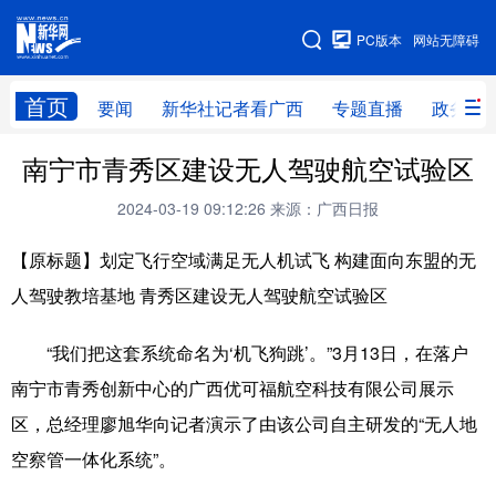
广西频道
PC版本
网站无障碍
网站地图
首页
要闻
新华社记者看广西
专题直播
政务信
广西频道
南宁市青秀区建设无人驾驶航空试验区
2024-03-19 09:12:26
来源：广西日报
要闻
新华社记者
专题直播
政务信息
【原标题】划定飞行空域满足无人机试飞 构建面向东盟的无
图片新闻
壮美广西
人驾驶教培基地 青秀区建设无人驾驶航空试验区
新华网导航
“我们把这套系统命名为‘机飞狗跳’。”3月13日，在落户
南宁市青秀创新中心的广西优可福航空科技有限公司展示
学习进行时
高层
时政
人事
区，总经理廖旭华向记者演示了由该公司自主研发的“无人地
国际
财经
网评
港澳
空察管一体化系统”。
台湾
思客智库
全球连线
教育