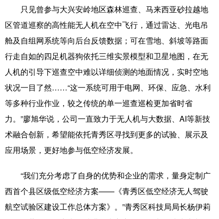
只见曾参与大兴安岭地区森林巡查、马来西亚砂拉越地
科技
科普
体育
文化
区管道巡察的高性能无人机在空中飞行，通过雷达、光电吊
健康
军事
访谈
视频
舱及自组网系统等向后台反馈数据；可在雪地、斜坡等路面
行走自如的四足机器狗依托三维实景模型和卫星地图，在无
图片
中央文件
金融
汽车
人机的引导下巡查空中难以详细侦测的地面情况，实时空地
食品
人居
信息化
乡村振兴
状况一目了然……“这一系统可用于电网、环保、应急、水利
溯源中国
城市
旅游
能源
等多种行业作业，较之传统的单一巡查巡检更加省时省
力。”廖旭华说，公司一直致力于无人机与大数据、AI等新技
会展
彩票
娱乐
时尚
术融合创新，希望能依托青秀区寻找到更多的试验、展示及
悦读
公益
书画
一带一路
应用场景，更好地参与低空经济发展。
亚太网
上市公司
文化产业
“我们充分考虑了自身的优势和企业的需求，量身定制广
西首个县区级低空经济方案——《青秀区低空经济无人驾驶
地方频道
航空试验区建设工作总体方案》。”青秀区科技局局长杨伊莉
北京
天津
河北
山西