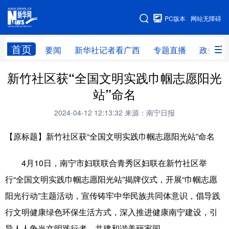
广西频道
PC版本
网站无障碍
网站地图
首页
要闻
新华社记者看广西
专题直播
政务信
新竹社区获“全国文明实践巾帼志愿阳光
广西频道
站”命名
要闻
新华社记者
专题直播
政务信息
2024-04-12 12:13:32
来源：南宁日报
图片新闻
壮美广西
【原标题】新竹社区获“全国文明实践巾帼志愿阳光站”命名
新华网导航
4月10日，南宁市妇联联合青秀区妇联在新竹社区举
行“全国文明实践巾帼志愿阳光站”揭牌仪式，开展“巾帼志愿
学习进行时
高层
时政
人事
阳光行动”主题活动，宣传铸牢中华民族共同体意识，倡导践
国际
财经
网评
港澳
行文明健康绿色环保生活方式，深入推进健康南宁建设，引
台湾
思客智库
全球连线
教育
导人人争当文明践行者，共建和谐美丽家园。