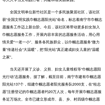
科技
科普
体育
文化
全国文明单位新竹社区是一个多民族聚居社区，该社区
健康
军事
访谈
视频
获“全国文明实践巾帼志愿阳光站”命名，标志着南宁市巾帼志
愿服务工作迈上新台阶。今后，该社区将带动更多妇女加入
图片
中央文件
金融
汽车
巾帼志愿服务工作，开展内容丰富的志愿服务活动，用心用
食品
人居
信息化
乡村振兴
情关爱“一老一小”、服务各民族群众，以巾帼志愿服务“微力
溯源中国
城市
旅游
能源
量”传递社会“大温暖”，把“阳光站”真正建成妇女儿童的“温暖
之家”。
会展
彩票
娱乐
时尚
悦读
公益
书画
一带一路
当天还开展了义诊、义剪、妇女儿童维权等“巾帼志愿阳
光行动”志愿服务。据了解，截至目前，南宁市建有巾帼志愿
亚太网
上市公司
文化产业
阳光站137个，组建巾帼志愿者阳光服务队2000支，在“桂志
愿”注册登记的巾帼志愿者约20万人次，每年开展巾帼志愿服
地方频道
务近万场次。全市已建立形成市、县、乡、村四级巾帼志愿
北京
天津
河北
山西