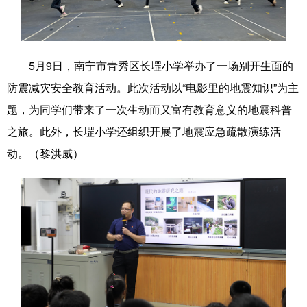
科技
科普
体育
文化
健康
军事
访谈
视频
5月9日，南宁市青秀区长堽小学举办了一场别开生面的
图片
中央文件
金融
汽车
防震减灾安全教育活动。此次活动以“电影里的地震知识”为主
题，为同学们带来了一次生动而又富有教育意义的地震科普
食品
人居
信息化
乡村振兴
之旅。此外，长堽小学还组织开展了地震应急疏散演练活
溯源中国
城市
旅游
能源
动。（黎洪威）
会展
彩票
娱乐
时尚
悦读
公益
书画
一带一路
亚太网
上市公司
文化产业
地方频道
北京
天津
河北
山西