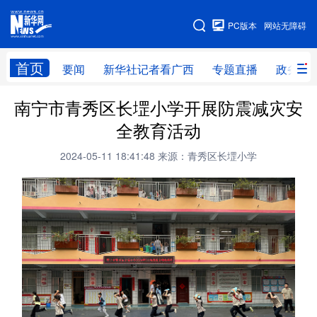
广西频道
PC版本
网站无障碍
网站地图
首页
要闻
新华社记者看广西
专题直播
政务信
广西频道
南宁市青秀区长堽小学开展防震减灾安
全教育活动
要闻
新华社记者
专题直播
政务信息
2024-05-11 18:41:48
来源：青秀区长堽小学
图片新闻
壮美广西
新华网导航
学习进行时
高层
时政
人事
国际
财经
网评
港澳
台湾
思客智库
全球连线
教育