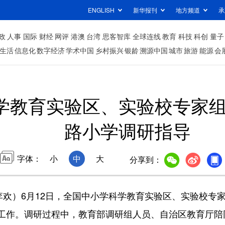
ENGLISH
新华报刊
地方频道
承
政
人事
国际
财经
网评
港澳
台湾
思客智库
全球连线
教育
科技
科创
量子
生活
信息化
数字经济
学术中国
乡村振兴
银龄
溯源中国
城市
旅游
能源
会
学教育实验区、实验校专家
路小学调研指导
字体：
小
中
大
分享到：
欢）6月12日，全国中小学科学教育实验区、实验校专
工作。调研过程中，教育部调研组人员、自治区教育厅陪