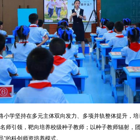
小学坚持在多元主体双向发力、多项并轨整体提升，培
创名师引领，靶向培养校级种子教师；以种子教师辐射，
员”的科创师资培养模式。