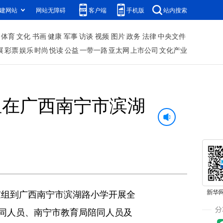
建网站
网站无障碍
客户端
手机版
站内搜索
体育
文化
书画
健康
军事
访谈
视频
图片
政务
法律
中央文件
展
彩票
娱乐
时尚
悦读
公益
一带一路
亚太网
上市公司
文化产业
组在广西南宁市滨湖
家组到广西南宁市滨湖路小学开展全
同人员、南宁市教育局陪同人员及