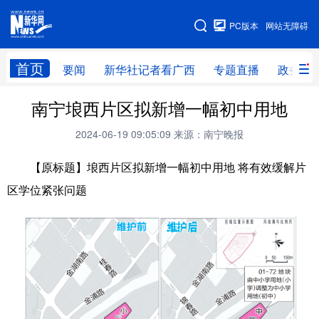
广西频道
PC版本
网站无障碍
网站地图
首页
要闻
新华社记者看广西
专题直播
政务信
广西频道
南宁埌西片区拟新增一幅初中用地
2024-06-19 09:05:09
来源：南宁晚报
要闻
新华社记者
专题直播
政务信息
【原标题】埌西片区拟新增一幅初中用地 将有效缓解片
图片新闻
壮美广西
区学位紧张问题
新华网导航
学习进行时
高层
时政
人事
国际
财经
网评
港澳
台湾
思客智库
全球连线
教育