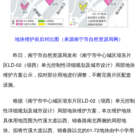
科技
科普
体育
文化
健康
军事
访谈
视频
图片
中央文件
金融
汽车
地块维护前后对比图（来源南宁市自然资源局网）
食品
人居
信息化
乡村振兴
昨日，南宁市自然资源局发布《南宁市中心城区埌东片
溯源中国
城市
旅游
能源
区LD-02（埌西）单元控制性详细规划及城市设计》局部地块
维护方案公示，拟对部分用地进行调整，不断完善片区配套
会展
彩票
娱乐
时尚
设施。
悦读
公益
书画
一带一路
根据《南宁市中心城区埌东片区LD-02（埌西）单元控制
亚太网
上市公司
文化产业
性详细规划及城市设计》局部地块维护方案，本次维护地块
具体用地范围为竹溪大道以西、锦春路南北两侧的局部地
地方频道
块。拟将竹溪大道以西、锦春路以北的01-72地块由中小学用
北京
天津
河北
山西