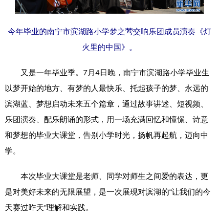
科技
科普
体育
文化
今年毕业的南宁市滨湖路小学梦之莺交响乐团成员演奏《灯
健康
军事
访谈
视频
火里的中国》。
图片
中央文件
金融
汽车
又是一年毕业季。7月4日晚，南宁市滨湖路小学毕业生
食品
人居
信息化
乡村振兴
以梦开始的地方、有梦的人最快乐、托起孩子的梦、永远的
溯源中国
城市
旅游
能源
滨湖蓝、梦想启动未来五个篇章，通过故事讲述、短视频、
乐团演奏、配乐朗诵的形式，用一场充满回忆和憧憬、诗意
会展
彩票
娱乐
时尚
和梦想的毕业大课堂，告别小学时光，扬帆再起航，迈向中
悦读
公益
书画
一带一路
学。
亚太网
上市公司
文化产业
本次毕业大课堂是老师、同学对师生之间爱的表达，更
是对美好未来的无限展望，是一次展现对滨湖的“让我们的今
地方频道
天赛过昨天”理解和实践。
北京
天津
河北
山西