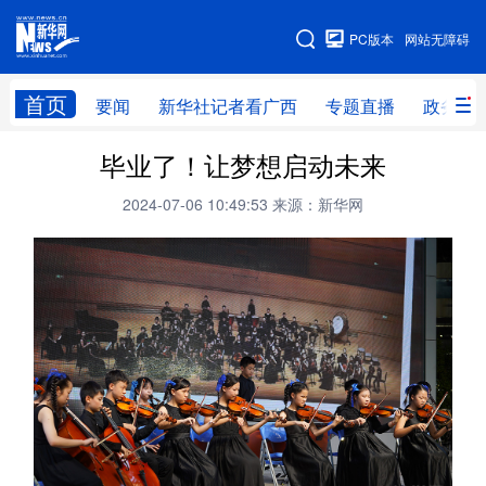
广西频道
PC版本
网站无障碍
网站地图
首页
要闻
新华社记者看广西
专题直播
政务信
广西频道
毕业了！让梦想启动未来
2024-07-06 10:49:53
来源：新华网
要闻
新华社记者
专题直播
政务信息
图片新闻
壮美广西
新华网导航
学习进行时
高层
时政
人事
国际
财经
网评
港澳
台湾
思客智库
全球连线
教育