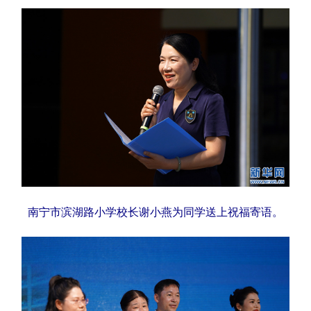
辽宁
吉林
上海
江苏
浙江
安徽
福建
江西
山东
河南
湖北
湖南
广东
广西
海南
重庆
四川
贵州
云南
西藏
陕西
甘肃
青海
宁夏
新疆
内蒙古
黑龙江
南宁市滨湖路小学校长谢小燕为同学送上祝福寄语。
多语种频道
English
Español
Français
عربى