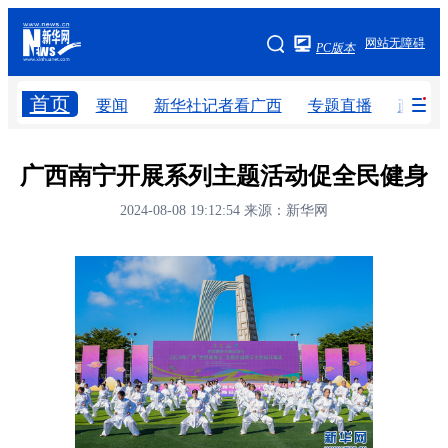
广西频道
网站无障碍
PC版本
网站地图
首页
要闻
新华社记者看广西
专题直播
政务信
广西频道
广西南宁开展系列主题活动促全民健身
要闻
新华社记者
专题直播
政务信息
2024-08-08 19:12:54
来源：新华网
新华网导航
图片新闻
壮美广西
学习进行时
高层
时政
人事
国际
财经
网评
港澳
台湾
思客智库
全球连线
教育
科技
科普
体育
文化
健康
军事