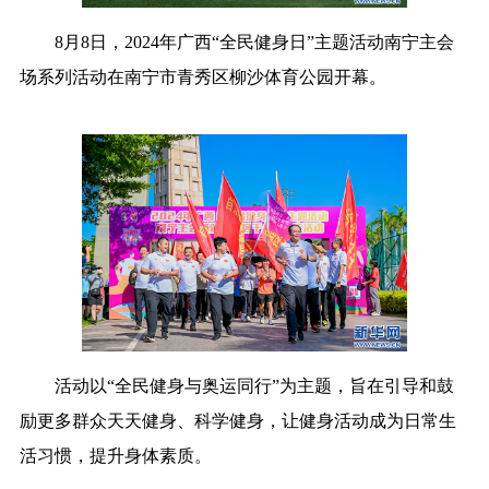
访谈
视频
图片
中央文件
8月8日，2024年广西“全民健身日”主题活动南宁主会
场系列活动在南宁市青秀区柳沙体育公园开幕。
金融
汽车
食品
人居
信息化
乡村振兴
溯源中国
城市
旅游
能源
会展
彩票
娱乐
时尚
悦读
公益
书画
一带一路
亚太网
上市公司
地方频道
文化产业
北京
天津
河北
活动以“全民健身与奥运同行”为主题，旨在引导和鼓
山西
辽宁
吉林
上海
励更多群众天天健身、科学健身，让健身活动成为日常生
江苏
浙江
安徽
福建
活习惯，提升身体素质。