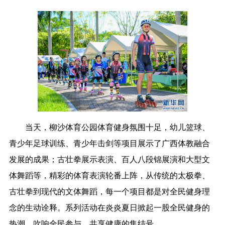
江西
山东
河南
湖北
湖南
广东
广西
海南
重庆
四川
贵州
云南
西藏
陕西
甘肃
青海
宁夏
新疆
内蒙古
黑龙江
多语种频道
当天，柳沙体育公园体育健身氛围十足，幼儿篮球、
English
Español
Français
عربى
青少年足球训练、青少年击剑等项目展示了广西体教融合
Русский язык
日本語
한국어
发展的成果；古壮拳展示表演、百人八段锦展演和大型文
Deutsch
Português
体舞蹈等，精彩的体育表演轮番上阵，从传统的太极拳、
古壮拳到现代的文体舞蹈，每一个项目都是对全民健身理
念的生动诠释。系列活动在炎炎夏日掀起一股全民健身的
热潮，吹响全民参与、共享健康的集结号。