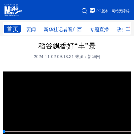
广西频道
PC版本
网站无障碍
网站地图
首页
要闻
新华社记者看广西
专题直播
政务信
广西频道
稻谷飘香好“丰”景
2024-11-02 09:18:21
来源：新华网
要闻
新华社记者
专题直播
政务信息
图片新闻
壮美广西
新华网导航
学习进行时
高层
时政
人事
国际
财经
网评
港澳
台湾
思客智库
全球连线
教育