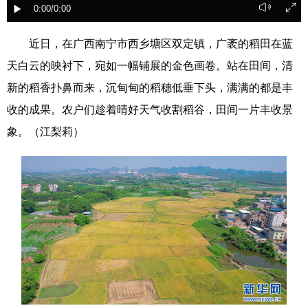
0:00
/0:00
科技
科普
体育
文化
近日，在广西南宁市西乡塘区双定镇，广袤的稻田在蓝
健康
军事
访谈
视频
天白云的映衬下，宛如一幅铺展的金色画卷。站在田间，清
图片
中央文件
金融
汽车
新的稻香扑鼻而来，沉甸甸的稻穗低垂下头，满满的都是丰
收的成果。农户们趁着晴好天气收割稻谷，田间一片丰收景
食品
人居
信息化
乡村振兴
象。（江梨莉）
溯源中国
城市
旅游
能源
会展
彩票
娱乐
时尚
悦读
公益
书画
一带一路
亚太网
上市公司
文化产业
地方频道
北京
天津
河北
山西