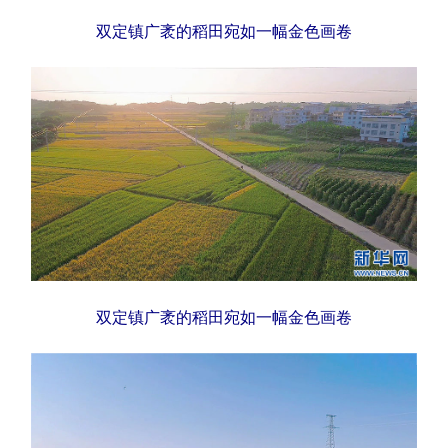
双定镇广袤的稻田宛如一幅金色画卷
辽宁
吉林
上海
江苏
浙江
安徽
福建
江西
山东
河南
湖北
湖南
广东
广西
海南
重庆
四川
贵州
云南
西藏
陕西
甘肃
青海
宁夏
新疆
内蒙古
黑龙江
双定镇广袤的稻田宛如一幅金色画卷
多语种频道
English
Español
Français
عربى