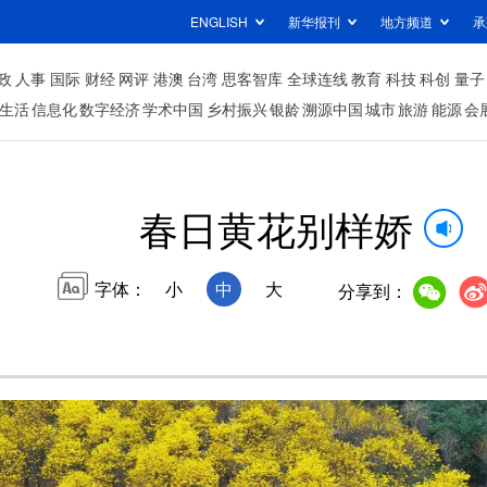
ENGLISH
新华报刊
地方频道
承
政
人事
国际
财经
网评
港澳
台湾
思客智库
全球连线
教育
科技
科创
量子
生活
信息化
数字经济
学术中国
乡村振兴
银龄
溯源中国
城市
旅游
能源
会
春日黄花别样娇
字体：
小
中
大
分享到：