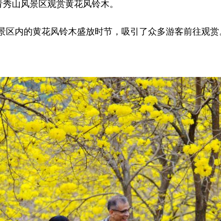
青秀山风景区观赏黄花风铃木。
区内的黄花风铃木盛放时节，吸引了众多游客前往观赏