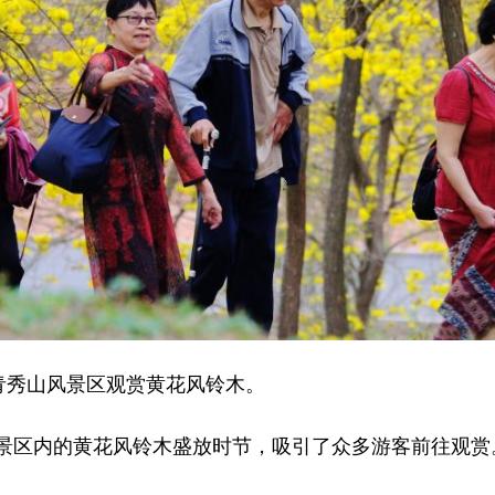
青秀山风景区观赏黄花风铃木。
区内的黄花风铃木盛放时节，吸引了众多游客前往观赏