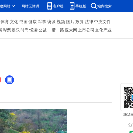
建网站
网站无障碍
客户端
手机版
站内搜索
体育
文化
书画
健康
军事
访谈
视频
图片
政务
法律
中央文件
展
彩票
娱乐
时尚
悦读
公益
一带一路
亚太网
上市公司
文化产业