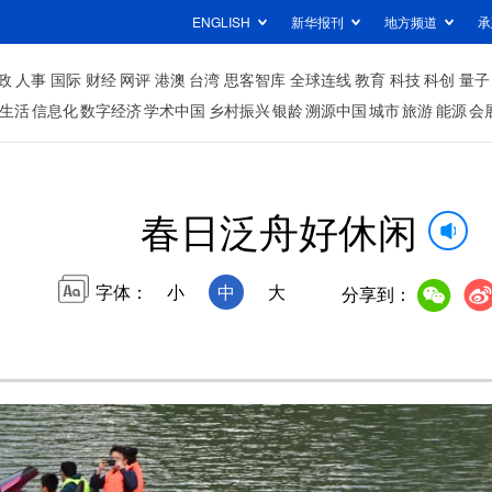
ENGLISH
新华报刊
地方频道
承
政
人事
国际
财经
网评
港澳
台湾
思客智库
全球连线
教育
科技
科创
量子
生活
信息化
数字经济
学术中国
乡村振兴
银龄
溯源中国
城市
旅游
能源
会
春日泛舟好休闲
字体：
小
中
大
分享到：