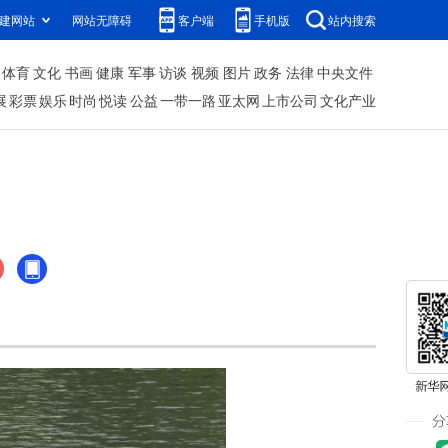
建网站
网站无障碍
客户端
手机版
站内搜索
体育
文化
书画
健康
军事
访谈
视频
图片
政务
法律
中央文件
展
彩票
娱乐
时尚
悦读
公益
一带一路
亚太网
上市公司
文化产业