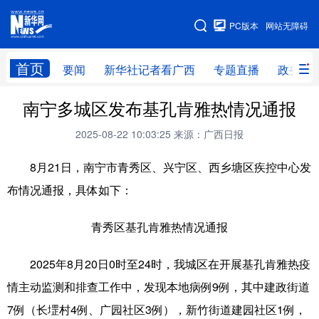
广西频道
PC版本
网站无障碍
网站地图
首页
要闻
新华社记者看广西
专题直播
政务信
广西频道
南宁多城区发布基孔肯雅热情况通报
2025-08-22 10:03:25
来源：广西日报
要闻
新华社记者
专题直播
政务信息
8月21日，南宁市青秀区、兴宁区、西乡塘区疾控中心发
图片新闻
壮美广西
布情况通报，具体如下：
新华网导航
青秀区基孔肯雅热情况通报
学习进行时
高层
时政
人事
2025年8月20日0时至24时，我城区在开展基孔肯雅热疫
国际
财经
网评
港澳
情主动监测和排查工作中，发现本地病例9例，其中建政街道
7例（长堽村4例、广园社区3例），新竹街道建园社区1例，
台湾
思客智库
全球连线
教育