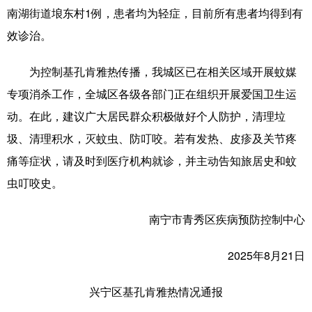
南湖街道埌东村1例，患者均为轻症，目前所有患者均得到有
科技
科普
体育
文化
效诊治。
健康
军事
访谈
视频
为控制基孔肯雅热传播，我城区已在相关区域开展蚊媒
图片
中央文件
金融
汽车
专项消杀工作，全城区各级各部门正在组织开展爱国卫生运
食品
人居
信息化
乡村振兴
动。在此，建议广大居民群众积极做好个人防护，清理垃
圾、清理积水，灭蚊虫、防叮咬。若有发热、皮疹及关节疼
溯源中国
城市
旅游
能源
痛等症状，请及时到医疗机构就诊，并主动告知旅居史和蚊
会展
彩票
娱乐
时尚
虫叮咬史。
悦读
公益
书画
一带一路
南宁市青秀区疾病预防控制中心
亚太网
上市公司
文化产业
2025年8月21日
地方频道
兴宁区基孔肯雅热情况通报
北京
天津
河北
山西