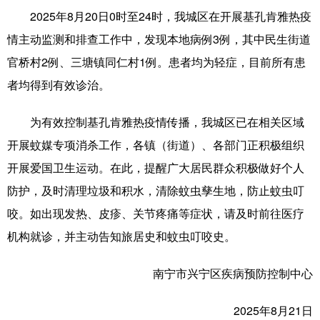
2025年8月20日0时至24时，我城区在开展基孔肯雅热疫
辽宁
吉林
上海
江苏
情主动监测和排查工作中，发现本地病例3例，其中民生街道
浙江
安徽
福建
江西
官桥村2例、三塘镇同仁村1例。患者均为轻症，目前所有患
者均得到有效诊治。
山东
河南
湖北
湖南
广东
广西
海南
重庆
为有效控制基孔肯雅热疫情传播，我城区已在相关区域
开展蚊媒专项消杀工作，各镇（街道）、各部门正积极组织
四川
贵州
云南
西藏
开展爱国卫生运动。在此，提醒广大居民群众积极做好个人
陕西
甘肃
青海
宁夏
防护，及时清理垃圾和积水，清除蚊虫孳生地，防止蚊虫叮
新疆
内蒙古
黑龙江
咬。如出现发热、皮疹、关节疼痛等症状，请及时前往医疗
机构就诊，并主动告知旅居史和蚊虫叮咬史。
多语种频道
南宁市兴宁区疾病预防控制中心
English
Español
Français
عربى
2025年8月21日