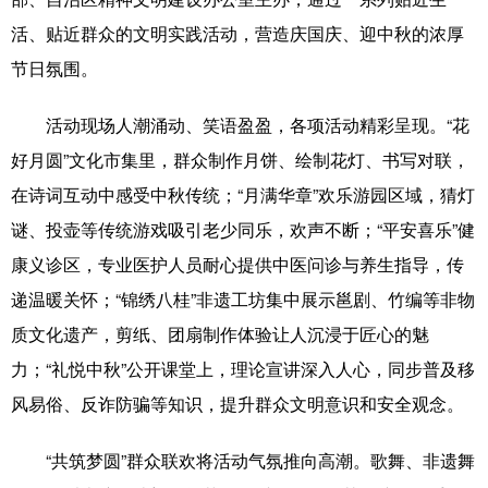
活、贴近群众的文明实践活动，营造庆国庆、迎中秋的浓厚
科技
科普
体育
文化
节日氛围。
健康
军事
访谈
视频
活动现场人潮涌动、笑语盈盈，各项活动精彩呈现。“花
图片
中央文件
金融
汽车
好月圆”文化市集里，群众制作月饼、绘制花灯、书写对联，
食品
人居
信息化
乡村振兴
在诗词互动中感受中秋传统；“月满华章”欢乐游园区域，猜灯
溯源中国
城市
旅游
能源
谜、投壶等传统游戏吸引老少同乐，欢声不断；“平安喜乐”健
康义诊区，专业医护人员耐心提供中医问诊与养生指导，传
会展
彩票
娱乐
时尚
递温暖关怀；“锦绣八桂”非遗工坊集中展示邕剧、竹编等非物
悦读
公益
书画
一带一路
质文化遗产，剪纸、团扇制作体验让人沉浸于匠心的魅
亚太网
上市公司
文化产业
力；“礼悦中秋”公开课堂上，理论宣讲深入人心，同步普及移
风易俗、反诈防骗等知识，提升群众文明意识和安全观念。
地方频道
“共筑梦圆”群众联欢将活动气氛推向高潮。歌舞、非遗舞
北京
天津
河北
山西