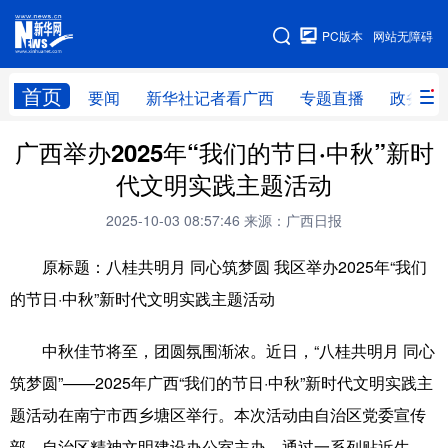
广西频道
PC版本
网站无障碍
网站地图
首页
要闻
新华社记者看广西
专题直播
政务信
广西举办2025年“我们的节日·中秋”新时
广西频道
代文明实践主题活动
要闻
新华社记者
专题直播
政务信息
2025-10-03 08:57:46
来源：广西日报
图片新闻
壮美广西
原标题：八桂共明月 同心筑梦圆 我区举办2025年“我们
的节日·中秋”新时代文明实践主题活动
新华网导航
中秋佳节将至，团圆氛围渐浓。近日，“八桂共明月 同心
学习进行时
高层
时政
人事
筑梦圆”——2025年广西“我们的节日·中秋”新时代文明实践主
国际
财经
网评
港澳
题活动在南宁市西乡塘区举行。本次活动由自治区党委宣传
台湾
思客智库
全球连线
教育
部、自治区精神文明建设办公室主办，通过一系列贴近生