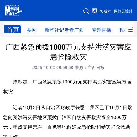
广西频道
PC版本
网站无障碍
网站地图
首页
要闻
新华社记者看广西
专题直播
政务信
广西频道
广西紧急预拨1000万元支持洪涝灾害应
急抢险救灾
要闻
新华社记者
专题直播
政务信息
2025-10-03 08:58:50
来源：广西日报
图片新闻
壮美广西
原标题：广西紧急预拨1000万元支持洪涝灾害应急抢险
救灾
新华网导航
记者10月2日从自治区财政厅获悉，我区已于10月1日紧
学习进行时
高层
时政
人事
急向受洪涝灾害地区预拨自治区自然灾害救灾资金1000万
国际
财经
网评
港澳
元，重点支持崇左、百色等地做好应急抢险和受灾群众救助
台湾
思客智库
全球连线
教育
等工作。