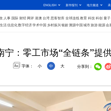
ENGLISH
新华报刊
地方频道
承
政
人事
国际
财经
网评
港澳
台湾
思客智库
全球连线
教育
科技
科创
量子
生活
信息化
数字经济
学术中国
乡村振兴
银龄
溯源中国
城市
旅游
能源
会
南宁：零工市场“全链条”提
字体：
小
中
大
分享到：