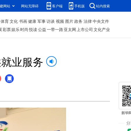
建网站
网站无障碍
客户端
手机版
站内搜索
体育
文化
书画
健康
军事
访谈
视频
图片
政务
法律
中央文件
展
彩票
娱乐
时尚
悦读
公益
一带一路
亚太网
上市公司
文化产业
供就业服务