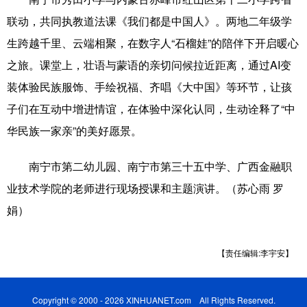
联动，共同执教道法课《我们都是中国人》。两地二年级学
科技
科普
体育
文化
生跨越千里、云端相聚，在数字人“石榴娃”的陪伴下开启暖心
健康
军事
访谈
视频
之旅。课堂上，壮语与蒙语的亲切问候拉近距离，通过AI变
图片
中央文件
金融
汽车
装体验民族服饰、手绘祝福、齐唱《大中国》等环节，让孩
子们在互动中增进情谊，在体验中深化认同，生动诠释了“中
食品
人居
信息化
乡村振兴
华民族一家亲”的美好愿景。
溯源中国
城市
旅游
能源
南宁市第二幼儿园、南宁市第三十五中学、广西金融职
会展
彩票
娱乐
时尚
业技术学院的老师进行现场授课和主题演讲。（苏心雨 罗
悦读
公益
书画
一带一路
娟）
亚太网
上市公司
文化产业
【责任编辑:李宇安】
地方频道
Copyright © 2000 - 2026 XINHUANET.com All Rights Reserved.
北京
天津
河北
山西