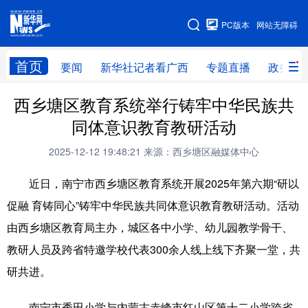
广西频道
PC版本
网站无障碍
网站地图
首页
要闻
新华社记者看广西
专题直播
政务信
广西频道
西乡塘区教育系统举行铸牢中华民族共
同体意识教育教研活动
要闻
新华社记者
专题直播
政务信息
2025-12-12 19:48:21
来源：西乡塘区融媒体中心
图片新闻
壮美广西
近日，南宁市西乡塘区教育系统开展2025年第六期“研以
促融 育铸同心”铸牢中华民族共同体意识教育教研活动。活动
新华网导航
由西乡塘区教育局主办，城区各中小学、幼儿园教学骨干、
学习进行时
高层
时政
人事
教研人员及跨省特邀学校代表300余人线上线下齐聚一堂，共
研共进。
国际
财经
网评
港澳
台湾
思客智库
全球连线
教育
南宁市秀田小学与内蒙古赤峰市红山区第十二小学跨省