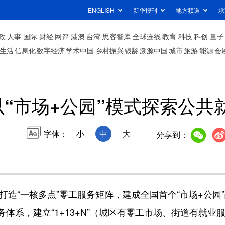
ENGLISH
新华报刊
地方频道
承
政
人事
国际
财经
网评
港澳
台湾
思客智库
全球连线
教育
科技
科创
量子
生活
信息化
数字经济
学术中国
乡村振兴
银龄
溯源中国
城市
旅游
能源
会
“市场+公园”模式探索公共
字体：
小
中
大
分享到：
造“一核多点”零工服务矩阵，建成全国首个“市场+公园
体系，建立“1+13+N”（城区有零工市场、街道有就