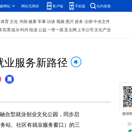
建网站
网站无障碍
客户端
手机版
站内搜索
体育
文化
书画
健康
军事
访谈
视频
图片
政务
法律
中央文件
展
彩票
娱乐
时尚
悦读
公益
一带一路
亚太网
上市公司
文化产业
就业服务新路径
”融合型就业创业文化公园，同步启
业服务站、社区有就业服务窗口）的三