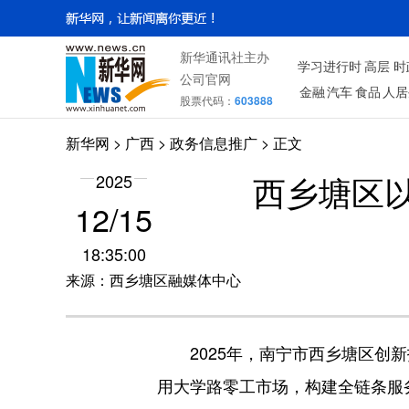
新华通讯社主办
学习进行时
高层
时
公司官网
金融
汽车
食品
人居
股票代码：
603888
新华网
>
广西
> 政务信息推广 > 正文
西乡塘区以
2025
12/15
18:35:00
来源：西乡塘区融媒体中心
2025年，南宁市西乡塘区创新打
用大学路零工市场，构建全链条服务