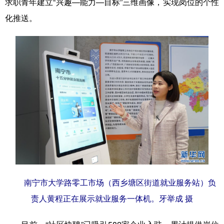
求职青年建立“兴趣—能力—目标”三维画像，实现岗位的个性
Русский язык
日本語
한국어
化推送。
Deutsch
Português
南宁市大学路零工市场（西乡塘区街道就业服务站）负
责人黄程正在展示就业服务一体机。牙举成 摄