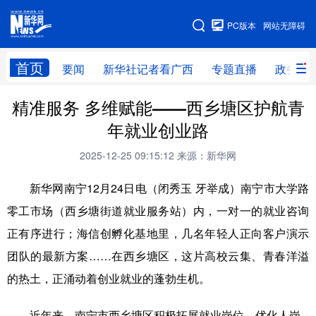
广西频道
PC版本
网站无障碍
网站地图
首页
要闻
新华社记者看广西
专题直播
政务信
精准服务 多维赋能——西乡塘区护航青
广西频道
年就业创业路
要闻
新华社记者
专题直播
政务信息
2025-12-25 09:15:12
来源：新华网
图片新闻
壮美广西
新华网南宁12月24日电（闭秀玉 牙举成）南宁市大学路
零工市场（西乡塘街道就业服务站）内，一对一的就业咨询
新华网导航
正有序进行；海信创孵化基地里，几名年轻人正向客户演示
学习进行时
高层
时政
人事
团队的最新方案……在西乡塘区，这片高校云集、青春洋溢
的热土，正涌动着创业就业的蓬勃生机。
国际
财经
网评
港澳
台湾
思客智库
全球连线
教育
近年来，南宁市西乡塘区积极拓展就业岗位，优化人岗