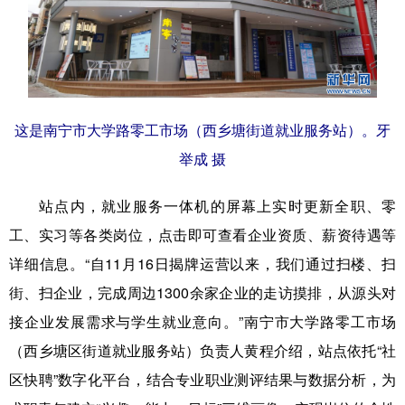
辽宁
吉林
上海
江苏
浙江
安徽
福建
江西
山东
河南
湖北
湖南
这是南宁市大学路零工市场（西乡塘街道就业服务站）。牙
广东
广西
海南
重庆
举成 摄
四川
贵州
云南
西藏
站点内，就业服务一体机的屏幕上实时更新全职、零
陕西
甘肃
青海
宁夏
工、实习等各类岗位，点击即可查看企业资质、薪资待遇等
详细信息。“自11月16日揭牌运营以来，我们通过扫楼、扫
新疆
内蒙古
黑龙江
街、扫企业，完成周边1300余家企业的走访摸排，从源头对
接企业发展需求与学生就业意向。”南宁市大学路零工市场
多语种频道
（西乡塘区街道就业服务站）负责人黄程介绍，站点依托“社
English
Español
Français
عربى
区快聘”数字化平台，结合专业职业测评结果与数据分析，为