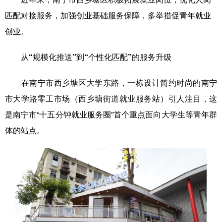
匹配对接服务，加强创业基础服务保障，多举措促青年就业
科技
科普
体育
文化
创业。
健康
军事
访谈
视频
从“规模化推送”到“个性化匹配”的服务升级
图片
中央文件
金融
汽车
食品
人居
信息化
乡村振兴
在南宁市西乡塘区大学东路，一栋设计简约时尚的南宁
市大学路零工市场（西乡塘街道就业服务站）引人注目，这
溯源中国
城市
旅游
能源
是南宁市“十五分钟就业服务圈”首个重点面向大学生等青年群
会展
彩票
娱乐
时尚
体的站点。
悦读
公益
书画
一带一路
亚太网
上市公司
文化产业
地方频道
北京
天津
河北
山西