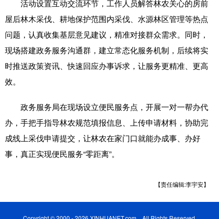
活动设置互动交流环节，工作人员解答林农关心的房前
屋后林木采伐、耕地保护范围内采伐、水源林区管理等热点
辽宁
吉林
上海
江苏
问题，认真收集基层意见建议，精准对接群众需求。同时，
浙江
安徽
福建
江西
现场搭建政务服务沟通群，建立常态化服务机制，后续将实
山东
河南
湖北
湖南
时推送政策资讯、快速回应办事诉求，让服务更精准、更高
效。
广东
广西
海南
重庆
四川
贵州
云南
西藏
政务服务局在现场设立便民服务点，开展一对一帮办代
办，手把手指导林农规范填报信息、上传申请材料，协助完
陕西
甘肃
青海
宁夏
成线上采伐申请提交，让林农在家门口就能办成事、办好
新疆
内蒙古
黑龙江
事，真正实现便民服务“零距离”。
多语种频道
【责任编辑:李宇安】
English
Español
Français
عربى
Copyright © 2000 - 2026 XINHUANET.com All Rights Reserved.