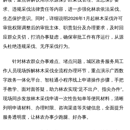
求、违规采伐法律责任等内容，进一步强化林农依法采伐、
科技
科普
体育
文化
生态保护意识。同时，详细说明2026年1月起林木采伐许可
健康
军事
访谈
视频
审批权限调整后的审批主体、职责划分及办理要求，及时回
图片
中央文件
金融
汽车
应群众关切，打消办事疑虑，确保审批工作有序运行，从源
头杜绝违规采伐、无序采伐行为。
食品
人居
信息化
乡村振兴
溯源中国
城市
旅游
能源
针对林农群众办事难点、堵点问题，城区政务服务局工
作人员现场拆解林木采伐全流程办理环节，重点演示广西数
会展
彩票
娱乐
时尚
字政务一体化平台、智桂通小程序线上申请操作步骤，手把
悦读
公益
书画
一带一路
手教学、面对面答疑，助力林农实现“足不出户、指尖办件”。
亚太网
上市公司
文化产业
现场同步发放林木采伐申请一次性告知单等便民材料，清晰
列明申请材料、办理时限、咨询渠道等关键信息，全面提升
服务透明度，让林农办事少跑腿、好办事。
地方频道
北京
天津
河北
山西