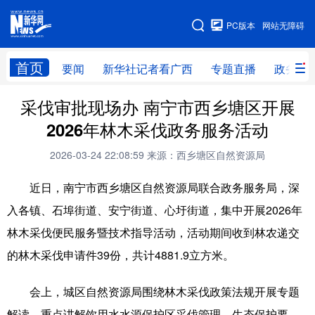
广西频道
PC版本
网站无障碍
网站地图
首页
要闻
新华社记者看广西
专题直播
政务信
广西频道
采伐审批现场办 南宁市西乡塘区开展
2026年林木采伐政务服务活动
要闻
新华社记者
专题直播
政务信息
2026-03-24 22:08:59
来源：西乡塘区自然资源局
图片新闻
壮美广西
近日，南宁市西乡塘区自然资源局联合政务服务局，深
入各镇、石埠街道、安宁街道、心圩街道，集中开展2026年
新华网导航
林木采伐便民服务暨技术指导活动，活动期间收到林农递交
学习进行时
高层
时政
人事
的林木采伐申请件39份，共计4881.9立方米。
国际
财经
网评
港澳
会上，城区自然资源局围绕林木采伐政策法规开展专题
台湾
思客智库
全球连线
教育
解读，重点讲解饮用水水源保护区采伐管理、生态保护要