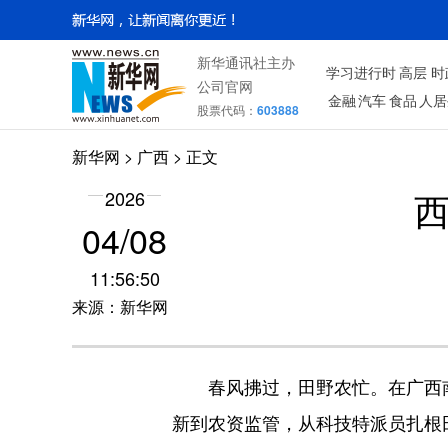
新华通讯社主办
学习进行时
高层
时
公司官网
金融
汽车
食品
人居
股票代码：
603888
新华网
>
广西
> 正文
2026
04/08
11:56:50
来源：新华网
春风拂过，田野农忙。在广西南宁
新到农资监管，从科技特派员扎根