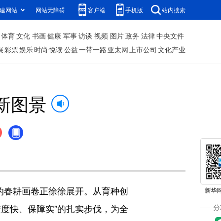
建网站
网站无障碍
客户端
手机版
站内搜索
体育
文化
书画
健康
军事
访谈
视频
图片
政务
法律
中央文件
展
彩票
娱乐
时尚
悦读
公益
一带一路
亚太网
上市公司
文化产业
新图景
的春耕画卷正徐徐展开。从育种创
度快、保障实”的扎实步伐，为全