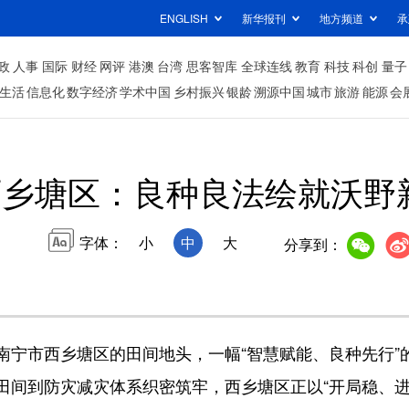
ENGLISH
新华报刊
地方频道
承
政
人事
国际
财经
网评
港澳
台湾
思客智库
全球连线
教育
科技
科创
量子
生活
信息化
数字经济
学术中国
乡村振兴
银龄
溯源中国
城市
旅游
能源
会
西乡塘区：良种良法绘就沃野
字体：
小
中
大
分享到：
市西乡塘区的田间地头，一幅“智慧赋能、良种先行”
田间到防灾减灾体系织密筑牢，西乡塘区正以“开局稳、进